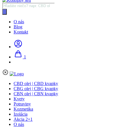
Products
search
O nás
Blog
Kontakt
1
CBD olej | CBD kvapky
CBG olej | CBG kvapky
CBN olej | CBN kvapky
Kvety
Potraviny
Kozmetika
Izolácia
Akcia 2+1
O nás