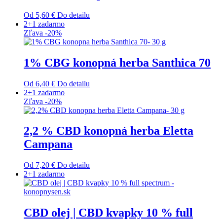
Od
5,60
€
Do detailu
Tento
2+1 zadarmo
produkt
Zľava -20%
má
viacero
variantov.
1% CBG konopná herba Santhica 70
Možnosti
si
Od
6,40
€
Do detailu
môžete
Tento
2+1 zadarmo
vybrať
produkt
Zľava -20%
na
má
stránke
viacero
produktu.
variantov.
2,2 % CBD konopná herba Eletta
Možnosti
Campana
si
môžete
vybrať
Od
7,20
€
Do detailu
na
Tento
2+1 zadarmo
stránke
produkt
produktu.
má
viacero
variantov.
CBD olej | CBD kvapky 10 % full
Možnosti