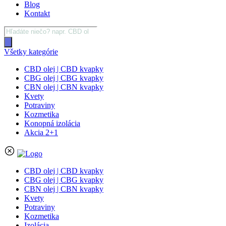
Blog
Kontakt
Products
search
Všetky kategórie
CBD olej | CBD kvapky
CBG olej | CBG kvapky
CBN olej | CBN kvapky
Kvety
Potraviny
Kozmetika
Konopná izolácia
Akcia 2+1
CBD olej | CBD kvapky
CBG olej | CBG kvapky
CBN olej | CBN kvapky
Kvety
Potraviny
Kozmetika
Izolácia