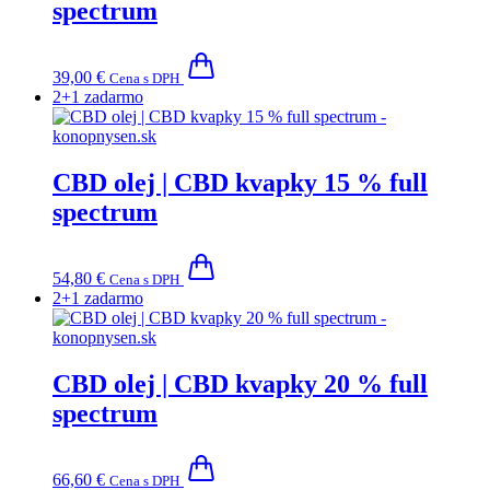
spectrum
si
môžete
vybrať
na
39,00
€
Cena s DPH
stránke
2+1 zadarmo
produktu.
CBD olej | CBD kvapky 15 % full
spectrum
54,80
€
Cena s DPH
2+1 zadarmo
CBD olej | CBD kvapky 20 % full
spectrum
66,60
€
Cena s DPH