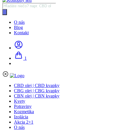
Products
search
O nás
Blog
Kontakt
1
CBD olej | CBD kvapky
CBG olej | CBG kvapky
CBN olej | CBN kvapky
Kvety
Potraviny
Kozmetika
Izolácia
Akcia 2+1
O nás