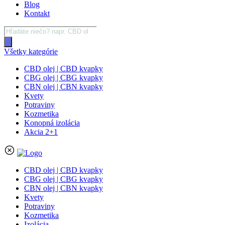
Blog
Kontakt
Products
search
Všetky kategórie
CBD olej | CBD kvapky
CBG olej | CBG kvapky
CBN olej | CBN kvapky
Kvety
Potraviny
Kozmetika
Konopná izolácia
Akcia 2+1
CBD olej | CBD kvapky
CBG olej | CBG kvapky
CBN olej | CBN kvapky
Kvety
Potraviny
Kozmetika
Izolácia