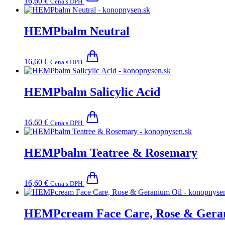
16,60
€
Cena s DPH
HEMPbalm Neutral
16,60
€
Cena s DPH
HEMPbalm Salicylic Acid
16,60
€
Cena s DPH
HEMPbalm Teatree & Rosemary
16,60
€
Cena s DPH
HEMPcream Face Care, Rose & Gera