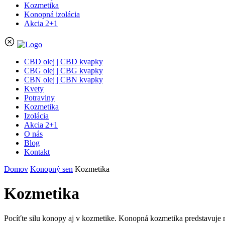
Kozmetika
Konopná izolácia
Akcia 2+1
CBD olej | CBD kvapky
CBG olej | CBG kvapky
CBN olej | CBN kvapky
Kvety
Potraviny
Kozmetika
Izolácia
Akcia 2+1
O nás
Blog
Kontakt
Domov
Konopný sen
Kozmetika
Kozmetika
Pocíťte silu konopy aj v kozmetike. Konopná kozmetika predstavuje re