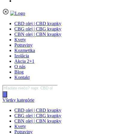
CBD olej | CBD kvapky
CBG olej | CBG kvapky
CBN olej | CBN kvapky
Kvety
Potraviny
Kozmetika
Izolácia
Akcia 2+1
O nás
Blog
Kontakt
Products
search
Všetky kategórie
CBD olej | CBD kvapky
CBG olej | CBG kvapky
CBN olej | CBN kvapky
Kvety
Potraviny