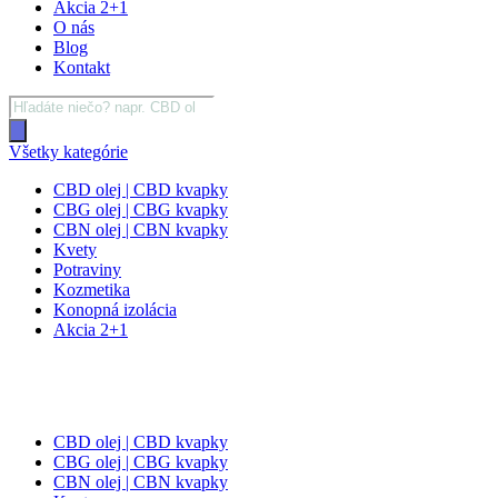
Akcia 2+1
O nás
Blog
Kontakt
Products
search
Všetky kategórie
CBD olej | CBD kvapky
CBG olej | CBG kvapky
CBN olej | CBN kvapky
Kvety
Potraviny
Kozmetika
Konopná izolácia
Akcia 2+1
CBD olej | CBD kvapky
CBG olej | CBG kvapky
CBN olej | CBN kvapky