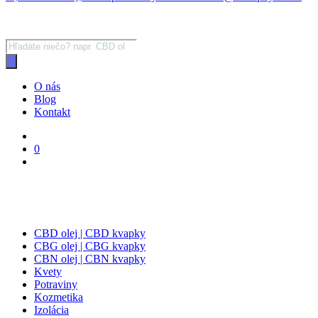
Products
search
O nás
Blog
Kontakt
0
CBD olej | CBD kvapky
CBG olej | CBG kvapky
CBN olej | CBN kvapky
Kvety
Potraviny
Kozmetika
Izolácia