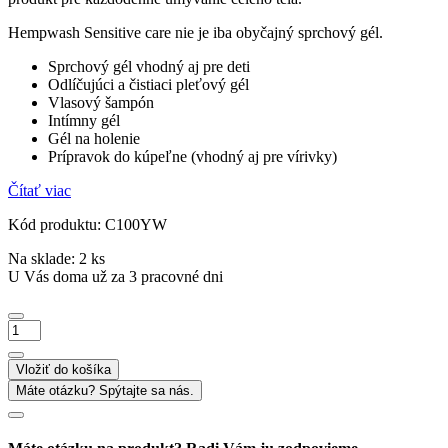
Hempwash Sensitive care nie je iba obyčajný sprchový gél.
Sprchový gél vhodný aj pre deti
Odlíčujúci a čistiaci pleťový gél
Vlasový šampón
Intímny gél
Gél na holenie
Prípravok do kúpeľne (vhodný aj pre vírivky)
Čítať viac
Kód produktu: C100YW
Na sklade: 2 ks
U Vás doma už za 3 pracovné dni
množstvo
HEMPwash
Sensitive
Vložiť do košíka
Care,
Máte otázku? Spýtajte sa nás.
Teatree
&
Ylang