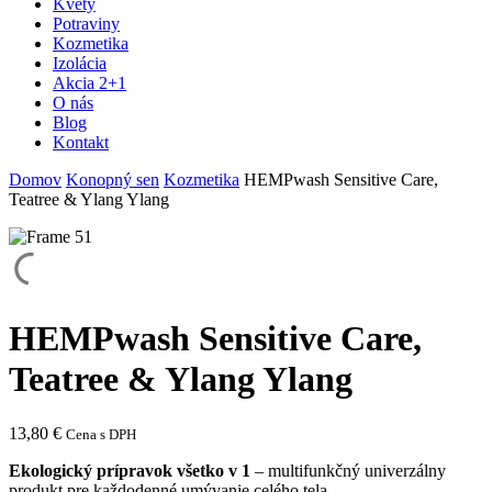
Kvety
Potraviny
Kozmetika
Izolácia
Akcia 2+1
O nás
Blog
Kontakt
Domov
Konopný sen
Kozmetika
HEMPwash Sensitive Care,
Teatree & Ylang Ylang
HEMPwash Sensitive Care,
Teatree & Ylang Ylang
13,80
€
Cena s DPH
Ekologický prípravok všetko v 1
– multifunkčný univerzálny
produkt pre každodenné umývanie celého tela.