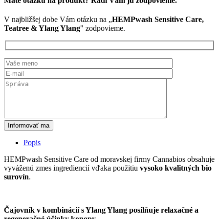
Máte otázku na produkt? Radi Vám ju zodpovieme.
Ylang
V najbližšej dobe Vám otázku na „
HEMPwash Sensitive Care,
Teatree & Ylang Ylang
" zodpovieme.
Informovať ma
Popis
HEMPwash Sensitive Care od moravskej firmy Cannabios obsahuje
vyváženú zmes ingrediencií vďaka použitiu
vysoko kvalitných bio
surovín
.
Čajovník v kombinácií s Ylang Ylang posilňuje relaxačné a
regeneračné účinky konopy.