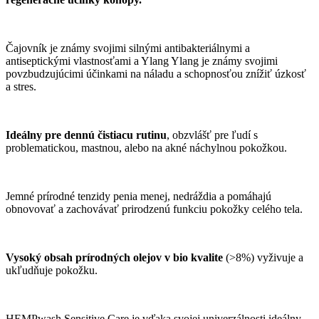
Čajovník je známy svojimi silnými antibakteriálnymi a
antiseptickými vlastnosťami a Ylang Ylang je známy svojimi
povzbudzujúcimi účinkami na náladu a schopnosťou znížiť úzkosť
a stres.
Ideálny pre dennú čistiacu rutinu
, obzvlášť pre ľudí s
problematickou, mastnou, alebo na akné náchylnou pokožkou.
Jemné prírodné tenzidy penia menej, nedráždia a pomáhajú
obnovovať a zachovávať prirodzenú funkciu pokožky celého tela.
Vysoký obsah prírodných olejov v bio kvalite
(>8%) vyživuje a
ukľudňuje pokožku.
HEMPwash Sensitive Care je vďaka svojej univerzálnosti ideálny