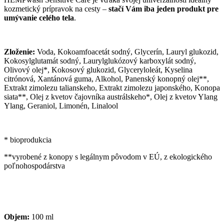
kozmetický prípravok na cesty –
stačí Vám iba jeden produkt pre
umývanie celého tela
.
Zloženie:
Voda, Kokoamfoacetát sodný, Glycerín, Lauryl glukozid,
Kokosylglutamát sodný, Laurylglukózový karboxylát sodný,
Olivový olej*, Kokosový glukozid, Glyceryloleát, Kyselina
citrónová, Xantánová guma, Alkohol, Panenský konopný olej**,
Extrakt zimolezu talianskeho, Extrakt zimolezu japonského, Konopa
siata**, Olej z kvetov čajovníka austrálskeho*, Olej z kvetov Ylang
Ylang, Geraniol, Limonén, Linalool
* bioprodukcia
**vyrobené z konopy s legálnym pôvodom v EÚ, z ekologického
poľnohospodárstva
Objem:
100 ml