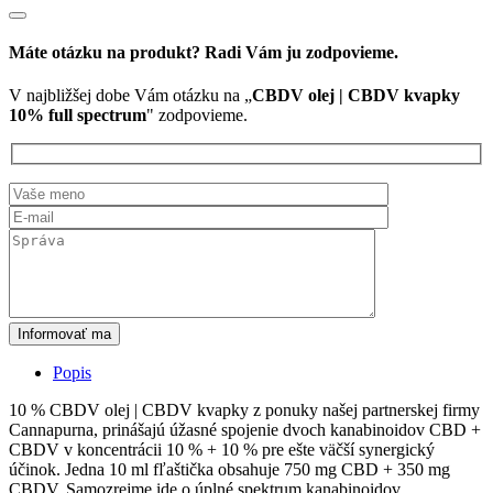
full
spectrum
Máte otázku na produkt? Radi Vám ju zodpovieme.
V najbližšej dobe Vám otázku na „
CBDV olej | CBDV kvapky
10% full spectrum
" zodpovieme.
Informovať ma
Popis
10 % CBDV olej | CBDV kvapky z ponuky našej partnerskej firmy
Cannapurna, prinášajú úžasné spojenie dvoch kanabinoidov CBD +
CBDV v koncentrácii 10 % + 10 % pre ešte väčší synergický
účinok. Jedna 10 ml fľaštička obsahuje 750 mg CBD + 350 mg
CBDV. Samozrejme ide o úplné spektrum kanabinoidov