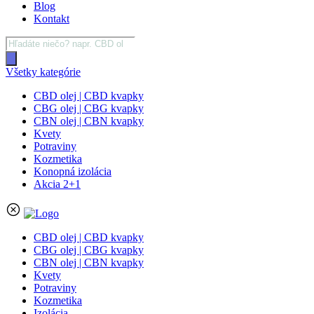
Blog
Kontakt
Products
search
Všetky kategórie
CBD olej | CBD kvapky
CBG olej | CBG kvapky
CBN olej | CBN kvapky
Kvety
Potraviny
Kozmetika
Konopná izolácia
Akcia 2+1
CBD olej | CBD kvapky
CBG olej | CBG kvapky
CBN olej | CBN kvapky
Kvety
Potraviny
Kozmetika
Izolácia