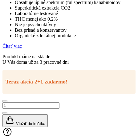
Obsahuje úplné spektrum (fullspectrum) kanabinoidov
Superkritická extrakcia CO2
Laboratórne testované
THC menej ako 0,2%
Nie je psychoaktívny
Bez prísad a konzervantov
Organické z lokálnej produkcie
Čítať viac
Produkt máme na sklade
U Vás doma už za 3 pracovné dni
Teraz akcia 2+1 zadarmo!
množstvo
CBDV
olej
|
Vložiť do košíka
CBDV
kvapky
10%