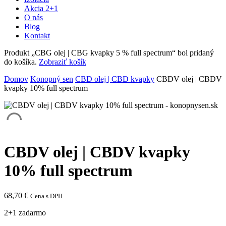
Akcia 2+1
O nás
Blog
Kontakt
Produkt „CBG olej | CBG kvapky 5 % full spectrum“ bol pridaný
do košíka.
Zobraziť košík
Domov
Konopný sen
CBD olej | CBD kvapky
CBDV olej | CBDV
kvapky 10% full spectrum
CBDV olej | CBDV kvapky
10% full spectrum
68,70
€
Cena s DPH
2+1 zadarmo