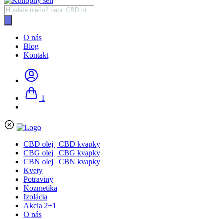
Products
search
O nás
Blog
Kontakt
1
CBD olej | CBD kvapky
CBG olej | CBG kvapky
CBN olej | CBN kvapky
Kvety
Potraviny
Kozmetika
Izolácia
Akcia 2+1
O nás