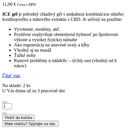
11,00
€
Cena s DPH
ICE
gél
je prírodný chladivý gél s unikátnou kombináciou silného
kostihojového a mätového extraktu s CBD. Je určený na použitie:
Vyvrtnutie, modriny, atď.
Pozitívne ovplyvňuje obmedzenú hybnosť po športovom
výkone a vysokej fyzickej námahe
Ako regenerácia na unavené svaly a kĺby
Vhodný aj na masáž
Ťažké nohy
Rastové problémy u mládeže – rýchly rast (vhodný od 6
rokov)
Čítať viac
Na sklade: 2 ks
U Vás doma už za 3 pracovné dni
množstvo
ICE
gél
Vložiť do košíka
-
Máte otázku? Spýtajte sa nás.
chladivý