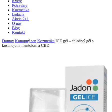
Kvety
Potraviny
Kozmetika
Izolácia
Akcia 2+1
O nás
Blog
Kontakt
Domov
Konopný sen
Kozmetika
ICE gél – chladivý gél s
kostihojom, mentolom a CBD