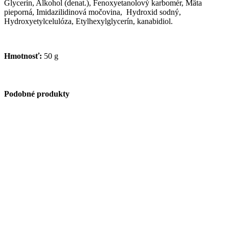
Glycerín, Alkohol (denat.), Fenoxyetanolový karbomér, Mäta
pieporná, Imidazilidinová močovina, Hydroxid sodný,
Hydroxyetylcelulóza, Etylhexylglycerín, kanabidiol.
Hmotnosť:
50 g
Podobné produkty