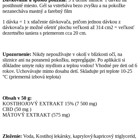
postihnuté miesto. Gél sa vstrebáva bezo zvyšku a na pokožke
nezanecháva mastný a farebný film
1 dávka = 1 x stlačenie dávkovača, pričom jednou dávkou z
dávkovača je možné ošetriť plochu veľkosti až 314 cm2 = veľkosť
dezertného taniera s priemerom cca 20 cm.
Upozornenie:
Nikdy nepoužívajte v okolí v blízkosti očí, na
sliznice ani na poranenú pokožku, nepregĺgajte. Po aplikácii si
dôkladne umyte ruky mydlom a teplou vodou! Vhodné pre deti od 6
rokov. Uchovávajte mimo dosahu detí. Skladujte pri teplote 10-25
°C (priemerná izbová teplota)
Obsah v 50 g:
KOSTIHOJOVÝ EXTRAKT 15% (7 500 mg)
CBD (50 mg )
MÄTOVÝ EXTRAKT (575 mg)
Zloženie:
Voda, Kostihoj lekársky, kaprylový/kapricový triglycerid,