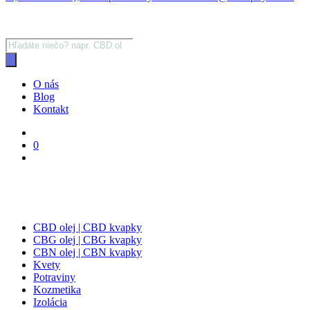
Products
search
O nás
Blog
Kontakt
0
CBD olej | CBD kvapky
CBG olej | CBG kvapky
CBN olej | CBN kvapky
Kvety
Potraviny
Kozmetika
Izolácia