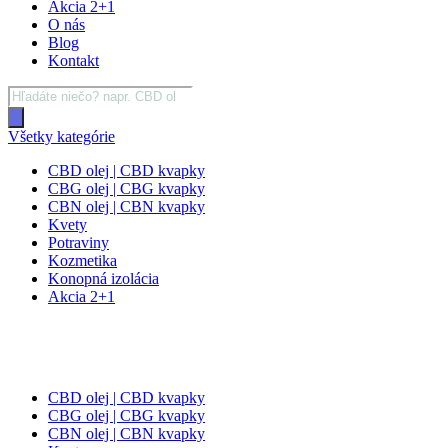
Akcia 2+1
O nás
Blog
Kontakt
Products
search
Všetky kategórie
CBD olej | CBD kvapky
CBG olej | CBG kvapky
CBN olej | CBN kvapky
Kvety
Potraviny
Kozmetika
Konopná izolácia
Akcia 2+1
CBD olej | CBD kvapky
CBG olej | CBG kvapky
CBN olej | CBN kvapky