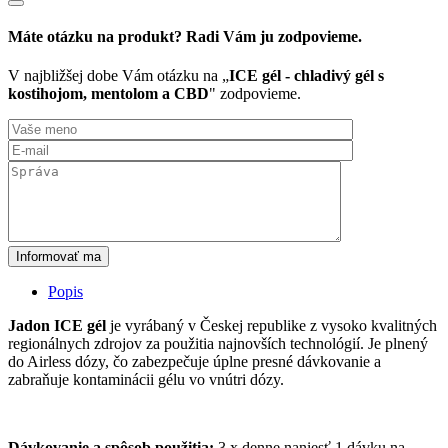
gél
s
Máte otázku na produkt? Radi Vám ju zodpovieme.
kostihojom,
mentolom
V najbližšej dobe Vám otázku na „
ICE gél - chladivý gél s
a
kostihojom, mentolom a CBD
" zodpovieme.
CBD
Informovať ma
Popis
Jadon ICE gél
je vyrábaný v Českej republike z vysoko kvalitných
regionálnych zdrojov za použitia najnovších technológií. Je plnený
do Airless dózy, čo zabezpečuje úplne presné dávkovanie a
zabraňuje kontaminácii gélu vo vnútri dózy.
Dávkovanie a spôsob použitia:
3 x denne naniesť 1 dávku na