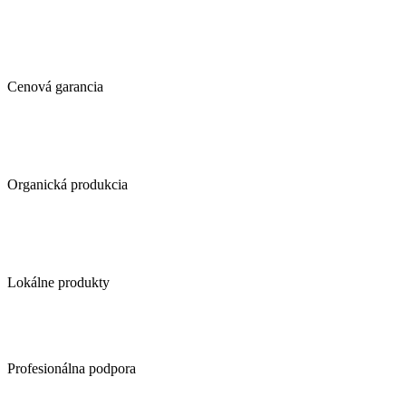
si
môžete
vybrať
na
stránke
Cenová garancia
produktu.
Organická produkcia
Lokálne produkty
Profesionálna podpora