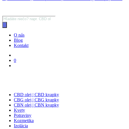
Products
search
O nás
Blog
Kontakt
0
CBD olej | CBD kvapky
CBG olej | CBG kvapky
CBN olej | CBN kvapky
Kvety
Potraviny
Kozmetika
Izolácia