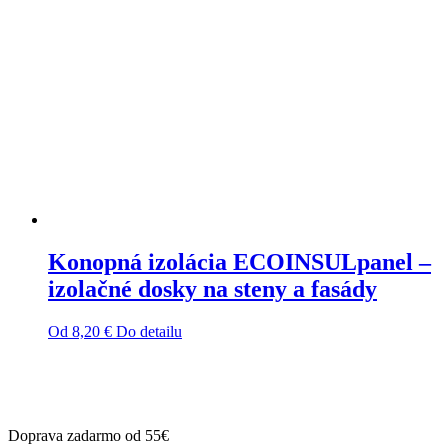
Konopná izolácia ECOINSULpanel –
izolačné dosky na steny a fasády
Od
8,20
€
Do detailu
Tento
produkt
má
viacero
variantov.
Doprava zadarmo od 55€
Možnosti