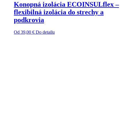
Konopná izolácia ECOINSULflex –
flexibilná izolácia do strechy a
podkrovia
Od
39,00
€
Do detailu
Tento
produkt
má
viacero
variantov.
Možnosti
si
môžete
vybrať
na
stránke
produktu.