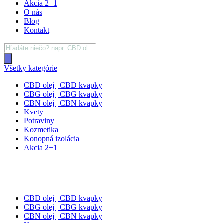
Akcia 2+1
O nás
Blog
Kontakt
Products
search
Všetky kategórie
CBD olej | CBD kvapky
CBG olej | CBG kvapky
CBN olej | CBN kvapky
Kvety
Potraviny
Kozmetika
Konopná izolácia
Akcia 2+1
CBD olej | CBD kvapky
CBG olej | CBG kvapky
CBN olej | CBN kvapky