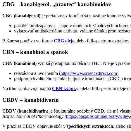
CBG – kanabigerol, „praotec
“
kanabinoidov
CBG (kanabigerol)
je prekurzor, z ktorého sa v rastline konope v
pôsobiť protizápalovo – napr. v modeloch zápalových ochorení
vykazovať antibakteriálnu aktivitu, vrátane účinku proti rez
Bežne sa používa vo forme
CBG oleja
alebo full-spectrum extrakto
CBN – kanabinol a spánok
CBN (kanabinol)
vzniká postupnou oxidáciou THC. Nie je výrazne p
relaxáciou a uvoľnením (
https://www.sciencedirect.com
)
podporou kvalitného spánku (najmä v kombinácii s CBD a terpé
Na trhu sa objavujú najmä
CBN kvapky
, alebo full-spectrum oleje
CBDV – kanabidivarin
CBDV (kanabidivarin)
je štrukturálne podobný CBD, ale má vlastn
British Journal of Pharmacology
(
https://bpspubs.onlinelibrary.wiley
V praxi sa CBDV objavuje skôr v
špecifických extraktoch
, alebo a