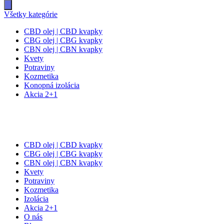
search
Všetky kategórie
CBD olej | CBD kvapky
CBG olej | CBG kvapky
CBN olej | CBN kvapky
Kvety
Potraviny
Kozmetika
Konopná izolácia
Akcia 2+1
CBD olej | CBD kvapky
CBG olej | CBG kvapky
CBN olej | CBN kvapky
Kvety
Potraviny
Kozmetika
Izolácia
Akcia 2+1
O nás