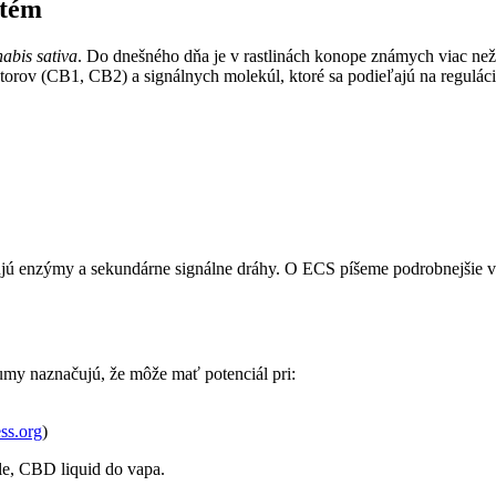
stém
abis sativa
. Do dnešného dňa je v rastlinách konope známych viac ne
torov (CB1, CB2) a signálnych molekúl, ktoré sa podieľajú na reguláci
vňujú enzýmy a sekundárne signálne dráhy. O ECS píšeme podrobnejšie 
my naznačujú, že môže mať potenciál pri:
ess.org
)
e, CBD liquid do vapa.