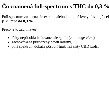
Čo znamená full‑spectrum s THC do 0,3 
Full‑spectrum znamená, že extrakt, alebo konopné kvety obsahujú
ce
je v limite
do 0,3 %
.
Prečo je to zaujímavé?
látky nepôsobia izolovane, ale
spolu
(entourage efekt),
zachováva sa prirodzený profil rastliny,
plné spektrum dokáže pôsobiť inak než čistý CBD izolát.