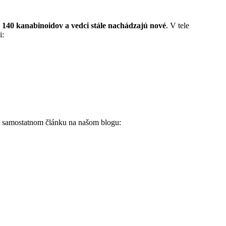
ž
140 kanabinoidov a vedci stále nachádzajú nové
. V tele
i:
v samostatnom článku na našom blogu: