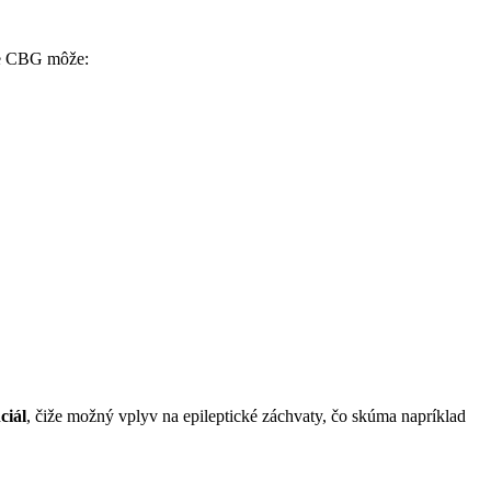
 že CBG môže:
ciál
, čiže možný vplyv na epileptické záchvaty, čo skúma napríklad