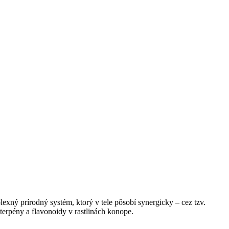
exný prírodný systém, ktorý v tele pôsobí synergicky – cez tzv.
erpény a flavonoidy v rastlinách konope.