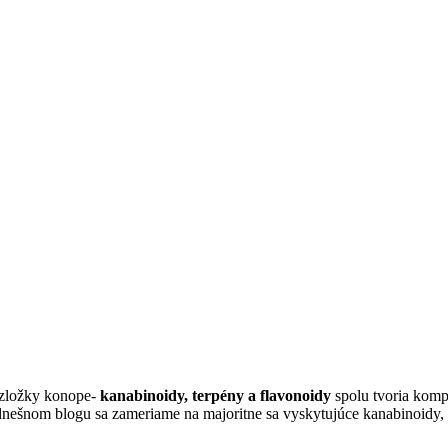
 zložky konope-
kanabinoidy, terpény a flavonoidy
spolu tvoria kompl
nešnom blogu sa zameriame na majoritne sa vyskytujúce kanabinoidy, t