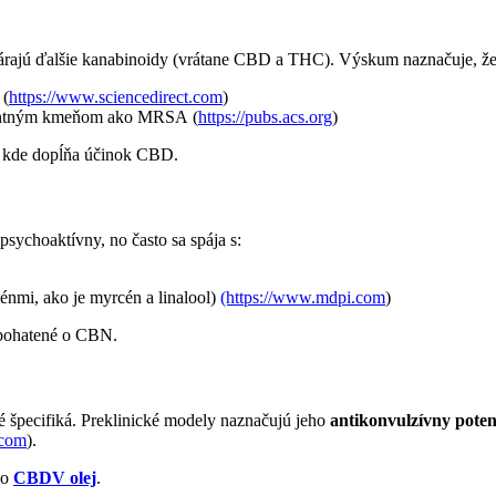
ytvárajú ďalšie kanabinoidy (vrátane CBD a THC). Výskum naznačuje,
 (
https://www.sciencedirect.com
)
istentným kmeňom ako MRSA (
https://pubs.acs.org
)
v, kde dopĺňa účinok CBD.
sychoaktívny, no často sa spája s:
nmi, ako je myrcén a linalool)
(https://www.mdpi.com
)
 obohatené o CBN.
é špecifiká. Preklinické modely naznačujú jeho
antikonvulzívny poten
.com
).
ko
CBDV olej
.