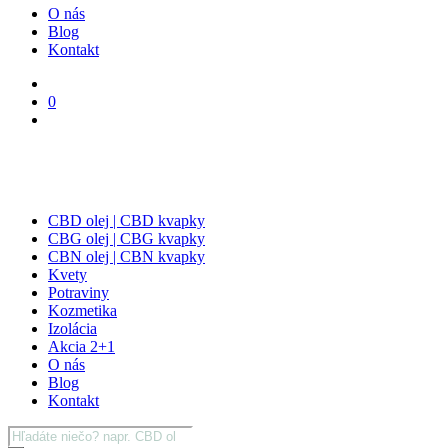
O nás
Blog
Kontakt
0
CBD olej | CBD kvapky
CBG olej | CBG kvapky
CBN olej | CBN kvapky
Kvety
Potraviny
Kozmetika
Izolácia
Akcia 2+1
O nás
Blog
Kontakt
Products