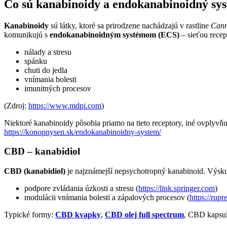
Čo sú kanabinoidy a endokanabinoidný sy
Kanabinoidy
sú látky, ktoré sa prirodzene nachádzajú v rastline
Cann
komunikujú s
endokanabinoidným systémom (ECS)
– sieťou recep
nálady a stresu
spánku
chuti do jedla
vnímania bolesti
imunitných procesov
(Zdroj:
https://www.mdpi.com
)
Niektoré kanabinoidy pôsobia priamo na tieto receptory, iné ovply
https://konopnysen.sk/endokanabinoidny-system/
CBD – kanabidiol
CBD (kanabidiol)
je najznámejší nepsychotropný kanabinoid. Výsku
podpore zvládania úzkosti a stresu (
https://link.springer.com
)
modulácii vnímania bolesti a zápalových procesov (
https://rupr
Typické formy:
CBD kvapky
,
CBD olej full spectrum
, CBD kapsul