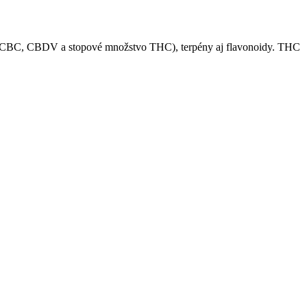
CBC, CBDV a stopové množstvo THC), terpény aj flavonoidy. THC