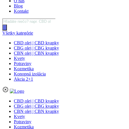
O nás
Blog
Kontakt
Products
search
Všetky kategórie
CBD olej | CBD kvapky
CBG olej | CBG kvapky
CBN olej | CBN kvapky
Kvety
Potraviny
Kozmetika
Konopná izolácia
Akcia 2+1
CBD olej | CBD kvapky
CBG olej | CBG kvapky
CBN olej | CBN kvapky
Kvety
Potraviny
Kozmetika