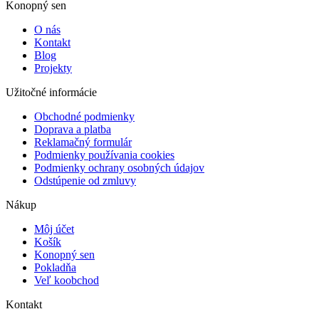
Konopný sen
O nás
Kontakt
Blog
Projekty
Užitočné informácie
Obchodné podmienky
Doprava a platba
Reklamačný formulár
Podmienky používania cookies
Podmienky ochrany osobných údajov
Odstúpenie od zmluvy
Nákup
Môj účet
Košík
Konopný sen
Pokladňa
Veľ koobchod
Kontakt