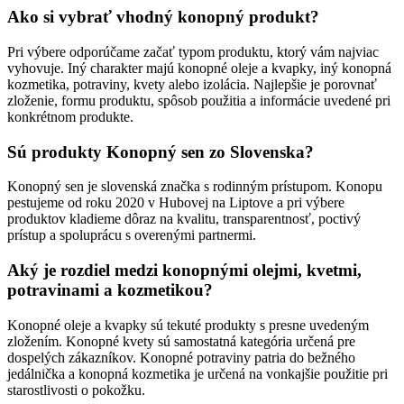
Ako si vybrať vhodný konopný produkt?
Pri výbere odporúčame začať typom produktu, ktorý vám najviac
vyhovuje. Iný charakter majú konopné oleje a kvapky, iný konopná
kozmetika, potraviny, kvety alebo izolácia. Najlepšie je porovnať
zloženie, formu produktu, spôsob použitia a informácie uvedené pri
konkrétnom produkte.
Sú produkty Konopný sen zo Slovenska?
Konopný sen je slovenská značka s rodinným prístupom. Konopu
pestujeme od roku 2020 v Hubovej na Liptove a pri výbere
produktov kladieme dôraz na kvalitu, transparentnosť, poctivý
prístup a spoluprácu s overenými partnermi.
Aký je rozdiel medzi konopnými olejmi, kvetmi,
potravinami a kozmetikou?
Konopné oleje a kvapky sú tekuté produkty s presne uvedeným
zložením. Konopné kvety sú samostatná kategória určená pre
dospelých zákazníkov. Konopné potraviny patria do bežného
jedálnička a konopná kozmetika je určená na vonkajšie použitie pri
starostlivosti o pokožku.