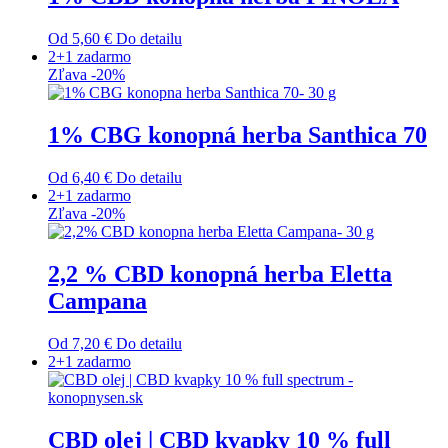
Od
5,60
€
Do detailu
Tento
2+1 zadarmo
produkt
Zľava -20%
má
viacero
variantov.
1% CBG konopná herba Santhica 70
Možnosti
si
Od
6,40
€
Do detailu
môžete
Tento
2+1 zadarmo
vybrať
produkt
Zľava -20%
na
má
stránke
viacero
produktu.
variantov.
2,2 % CBD konopná herba Eletta
Možnosti
Campana
si
môžete
vybrať
Od
7,20
€
Do detailu
na
Tento
2+1 zadarmo
stránke
produkt
produktu.
má
viacero
variantov.
CBD olej | CBD kvapky 10 % full