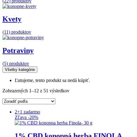
(22) produktov
Kvety
(11) produktov
Potraviny
(5) produktov
Všetky kategórie
Ľutujeme, tento produkt sa nedá kúpiť.
Zobrazených 1–12 z 51 výsledkov
2+1 zadarmo
Zľava -20%
1% CBD konopná herba FINOLA