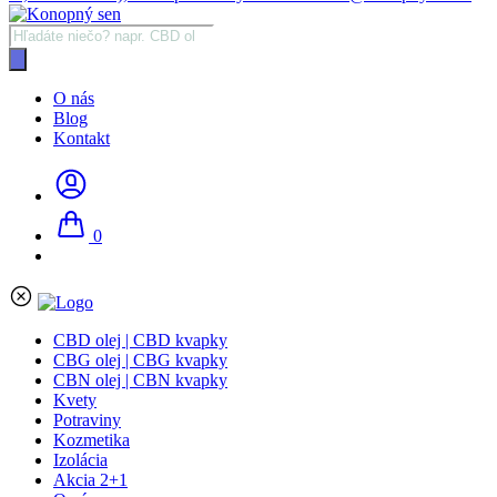
Products
search
O nás
Blog
Kontakt
0
CBD olej | CBD kvapky
CBG olej | CBG kvapky
CBN olej | CBN kvapky
Kvety
Potraviny
Kozmetika
Izolácia
Akcia 2+1