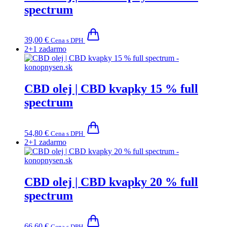
Možnosti
spectrum
si
môžete
vybrať
na
39,00
€
Cena s DPH
stránke
2+1 zadarmo
produktu.
CBD olej | CBD kvapky 15 % full
spectrum
54,80
€
Cena s DPH
2+1 zadarmo
CBD olej | CBD kvapky 20 % full
spectrum
66,60
€
Cena s DPH