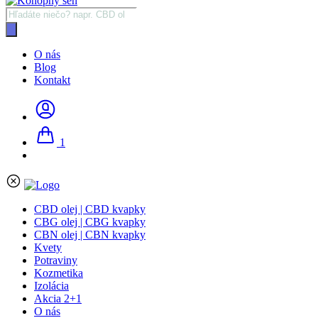
Products
search
O nás
Blog
Kontakt
1
CBD olej | CBD kvapky
CBG olej | CBG kvapky
CBN olej | CBN kvapky
Kvety
Potraviny
Kozmetika
Izolácia
Akcia 2+1
O nás