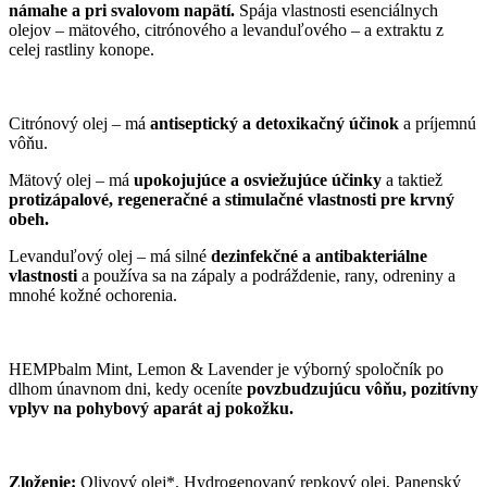
námahe a pri svalovom napätí.
Spája vlastnosti esenciálnych
olejov – mätového, citrónového a levanduľového – a extraktu z
celej rastliny konope.
Citrónový olej – má
antiseptický a detoxikačný účinok
a príjemnú
vôňu.
Mätový olej – má
upokojujúce a osviežujúce účinky
a taktiež
protizápalové, regeneračné a stimulačné vlastnosti pre krvný
obeh.
Levanduľový olej – má silné
dezinfekčné a antibakteriálne
vlastnosti
a používa sa na zápaly a podráždenie, rany, odreniny a
mnohé kožné ochorenia.
HEMPbalm Mint, Lemon & Lavender je výborný spoločník po
dlhom únavnom dni, kedy oceníte
povzbudzujúcu vôňu, pozitívny
vplyv na pohybový aparát aj pokožku.
Zloženie:
Olivový olej*, Hydrogenovaný repkový olej, Panenský