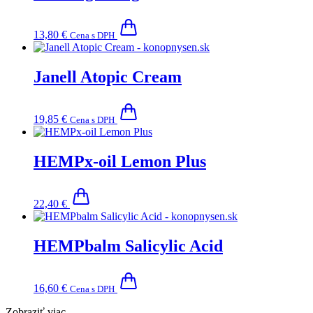
13,80
€
Cena s DPH
Janell Atopic Cream
19,85
€
Cena s DPH
HEMPx-oil Lemon Plus
22,40
€
HEMPbalm Salicylic Acid
16,60
€
Cena s DPH
Zobraziť viac