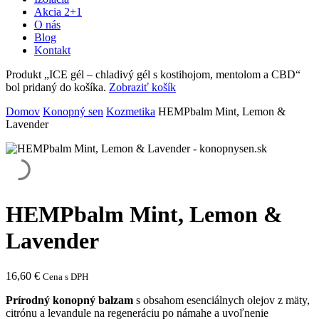
Akcia 2+1
O nás
Blog
Kontakt
Produkt „ICE gél – chladivý gél s kostihojom, mentolom a CBD“
bol pridaný do košíka.
Zobraziť košík
Domov
Konopný sen
Kozmetika
HEMPbalm Mint, Lemon &
Lavender
HEMPbalm Mint, Lemon &
Lavender
16,60
€
Cena s DPH
Prírodný konopný balzam
s obsahom esenciálnych olejov z mäty,
citrónu a levandule na regeneráciu po námahe a uvoľnenie