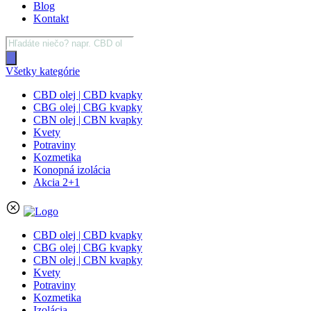
Blog
Kontakt
Products
search
Všetky kategórie
CBD olej | CBD kvapky
CBG olej | CBG kvapky
CBN olej | CBN kvapky
Kvety
Potraviny
Kozmetika
Konopná izolácia
Akcia 2+1
CBD olej | CBD kvapky
CBG olej | CBG kvapky
CBN olej | CBN kvapky
Kvety
Potraviny
Kozmetika
Izolácia