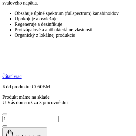
svalového napätia.
Obsahuje úplné spektrum (fullspectrum) kanabinoidov
Upokojuje a osviežuje
Regeneruje a dezinfikuje
Protizápalové a antibakteriálne vlastnosti
Organický z lokálnej produkcie
Čítať viac
Kód produktu: C050BM
Produkt máme na sklade
U Vás doma už za 3 pracovné dni
množstvo
HEMPbalm
Mint,
Lemon