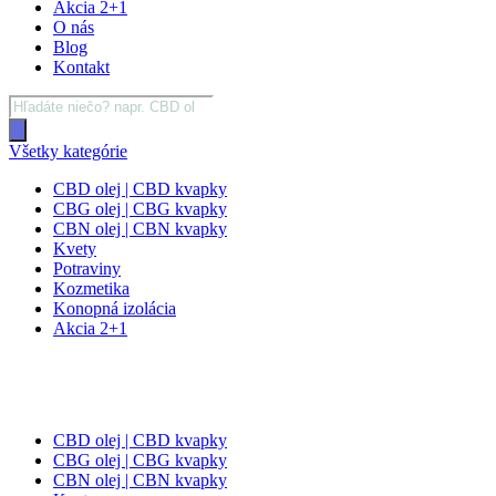
Akcia 2+1
O nás
Blog
Kontakt
Products
search
Všetky kategórie
CBD olej | CBD kvapky
CBG olej | CBG kvapky
CBN olej | CBN kvapky
Kvety
Potraviny
Kozmetika
Konopná izolácia
Akcia 2+1
CBD olej | CBD kvapky
CBG olej | CBG kvapky
CBN olej | CBN kvapky