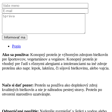
Informovať ma
Popis
Ako sa používa:
Konopný proteín je výborným zdrojom bielkovín
pre športovcov, vegetariánov a vegánov. Konopný proteín je
vhodný pre ľudí s rôznymi alergiami a intoleranciami na iné zdroje
proteínu ako napr. lepok, laktózu, či sójovú bielkovinu, alebo vajcia.
Načo si dať pozor:
Proteín sa používa ako doplnkový zdroj
kvalitných bielkovín a nie je náhradou pestrej stravy. Proteín po
otvorení starostlivo uzatvárajte.
Odporúčané použitie:
Najlepšie rozmiešať v šejkri s vodou alebo