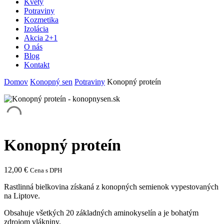
Kvety
Potraviny
Kozmetika
Izolácia
Akcia 2+1
O nás
Blog
Kontakt
Domov
Konopný sen
Potraviny
Konopný proteín
Konopný proteín
12,00
€
Cena s DPH
Rastlinná bielkovina získaná z konopných semienok vypestovaných
na Liptove.
Obsahuje všetkých 20 základných aminokyselín a je bohatým
zdrojom vlákniny.