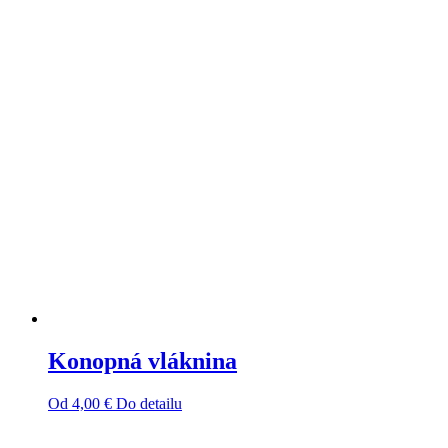
Konopná vláknina
Od
4,00
€
Do detailu
Tento
produkt