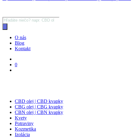
Products
search
O nás
Blog
Kontakt
0
CBD olej | CBD kvapky
CBG olej | CBG kvapky
CBN olej | CBN kvapky
Kvety
Potraviny
Kozmetika
Izolácia