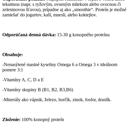
tekutinou (napr. s ryžovým, ovseným mliekom alebo ovocnou či
zeleninovou šťavou), prípadne aj ako „smoothie“. Proteín je možné
zamiešať do jogurtov, kaší, muesli, alebo koktejlov.
Odporúčaná denná dávka:
15-30 g konopného proteínu
Obsahuje:
-Nenasýtené mastné kyseliny Omega 6 a Omega 3 v ideálnom
pomere 3:1
-Vitamíny A, C, D a E
-Vitamíny skupiny B (B1, B2, B3,B6)
-Minerály ako vápnik, železo, horčík, zinok, fosfor, draslík.
Zloženie:
100% konopný proteín