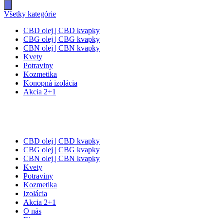
search
Všetky kategórie
CBD olej | CBD kvapky
CBG olej | CBG kvapky
CBN olej | CBN kvapky
Kvety
Potraviny
Kozmetika
Konopná izolácia
Akcia 2+1
CBD olej | CBD kvapky
CBG olej | CBG kvapky
CBN olej | CBN kvapky
Kvety
Potraviny
Kozmetika
Izolácia
Akcia 2+1
O nás