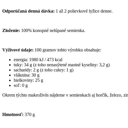
Odporúčaná denná dávka:
1 až 2 polievkové lyžice denne.
Zloženie:
100% konopné nelúpané semienka.
Výživové údaje:
100 gramov tohto výrobku obsahuje:
energia: 1980 kJ / 473 kcal
tuky: 34 g (z toho nenasýtené mastné kyseliny: 3,2 g)
sacharidy: 2 g (z toho cukry: 1 g)
vláknina: 30 g
bielkoviny: 25 g
soľ: 0 g
Okrem týchto makroživín nájdeme v semienkach aj horčík, železo, zino
Hmotnosť:
370 g