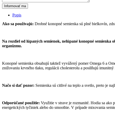
Informovať ma
Popis
Ako sa používajú:
Drobné konopné semienka sú plné bielkovín, zdra
Na rozdiel od lúpaných semienok, nelúpané konopné semienka obsah
organizmu.
Konopné semienka obsahujú taktiež vyvážený pomer Omega 6 a Omega 
znižovaniu krvného tlaku, regulácii cholesterolu a posilňujú imunitný
Načo si dať pozor:
Semienka sú citlivé na teplo a svetlo, preto je n
Odporúčané použitie:
Využitie v strave je rozmanité. Hodia sa ako 
energetických tyčiniek alebo do smoothie. V prípade mixovania semi