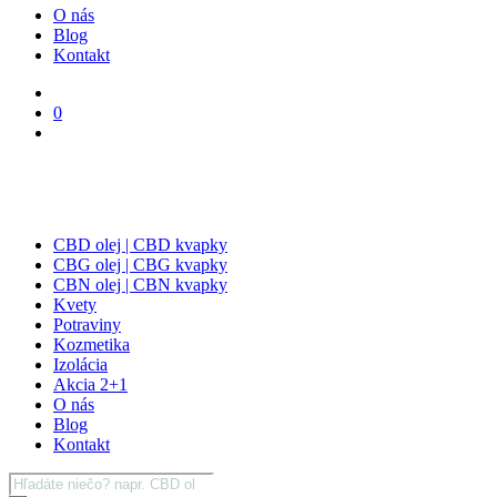
O nás
Blog
Kontakt
0
CBD olej | CBD kvapky
CBG olej | CBG kvapky
CBN olej | CBN kvapky
Kvety
Potraviny
Kozmetika
Izolácia
Akcia 2+1
O nás
Blog
Kontakt
Products