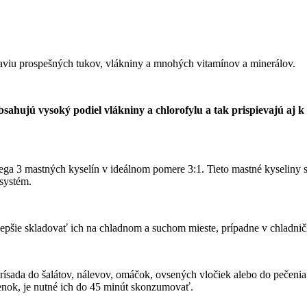
viu prospešných tukov, vlákniny a mnohých vitamínov a minerálov.
ujú vysoký podiel vlákniny a chlorofylu a tak prispievajú aj k re
3 mastných kyselín v ideálnom pomere 3:1. Tieto mastné kyseliny sú 
 systém.
ajlepšie skladovať ich na chladnom a suchom mieste, prípadne v chladnič
prísada do šalátov, nálevov, omáčok, ovsených vločiek alebo do pečeni
enok, je nutné ich do 45 minút skonzumovať.