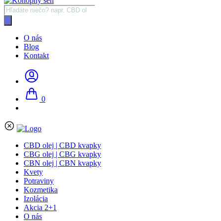
Products
search
O nás
Blog
Kontakt
0
CBD olej | CBD kvapky
CBG olej | CBG kvapky
CBN olej | CBN kvapky
Kvety
Potraviny
Kozmetika
Izolácia
Akcia 2+1
O nás