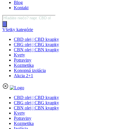
Blog
Kontakt
Products
search
Všetky kategórie
CBD olej | CBD kvapky
CBG olej | CBG kvapky
CBN olej | CBN kvapky
Kvety
Potraviny
Kozmetika
Konopná izolácia
Akcia 2+1
CBD olej | CBD kvapky
CBG olej | CBG kvapky
CBN olej | CBN kvapky
Kvety
Potraviny
Kozmetika
Izolácia