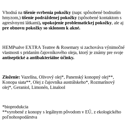
Vhodná na
tíšenie svrbenia pokožky
(napr. spôsobené bodnutím
hmyzom,)
tíšenie
podráždenej pokožky
(spôsobené kontaktom s
agresívnymi látkami)
, upokojenie problematickej pokožky
, ale aj
pre obnovu pokožky so sklonom k akné.
HEMPsalve EXTRA Teatree & Rosemary si zachováva výnimočné
vlastnosti s pridaním čajovníkového oleja, ktorý je známy pre svoje
antiseptické a antibakteriálne účinky.
Zloženie:
Vazelína, Olivový olej*, Panenský konopný olej**,
Konopa siata**, Olej z čajovníka austrálskeho*, Rozmarínový
olej*, Geraniol, Limonén, Linalool
*bioprodukcia
**vyrobené z konopy s legálnym pôvodom v EÚ, z ekologického
poľnohospodárstva