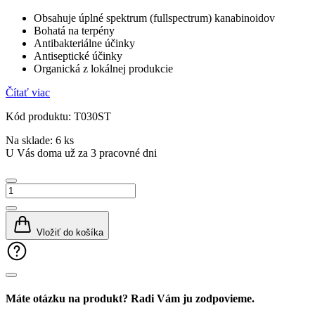
Obsahuje úplné spektrum (fullspectrum) kanabinoidov
Bohatá na terpény
Antibakteriálne účinky
Antiseptické účinky
Organická z lokálnej produkcie
Čítať viac
Kód produktu: T030ST
Na sklade: 6 ks
U Vás doma už za 3 pracovné dni
množstvo
HEMPsalve
EXTRA
Teatree
Vložiť do košíka
&
Rosemary
Máte otázku na produkt? Radi Vám ju zodpovieme.