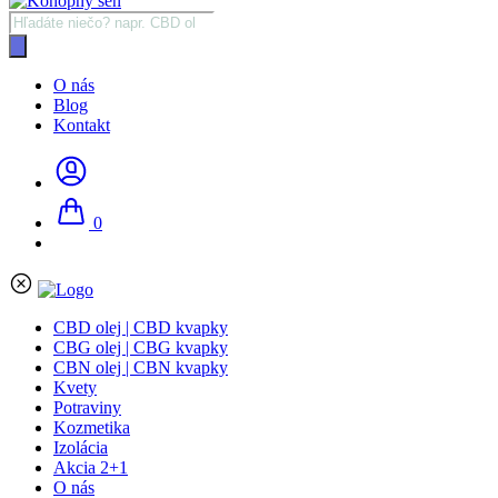
Products
search
O nás
Blog
Kontakt
0
CBD olej | CBD kvapky
CBG olej | CBG kvapky
CBN olej | CBN kvapky
Kvety
Potraviny
Kozmetika
Izolácia
Akcia 2+1
O nás