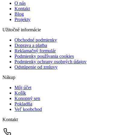
O nás
Kontakt
Blog
Projekty
Užitočné informácie
Obchodné podmienky
Doprava a platba
Reklamačný formulár
Podmienky používania cookies
Podmienky ochrany osobných údajov
Odstúpenie od zmluvy
Nákup
Môj účet
Košík
Konopný sen
Pokladňa
Veľ koobchod
Kontakt