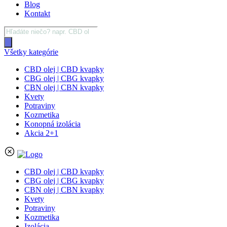
Blog
Kontakt
Products
search
Všetky kategórie
CBD olej | CBD kvapky
CBG olej | CBG kvapky
CBN olej | CBN kvapky
Kvety
Potraviny
Kozmetika
Konopná izolácia
Akcia 2+1
CBD olej | CBD kvapky
CBG olej | CBG kvapky
CBN olej | CBN kvapky
Kvety
Potraviny
Kozmetika
Izolácia