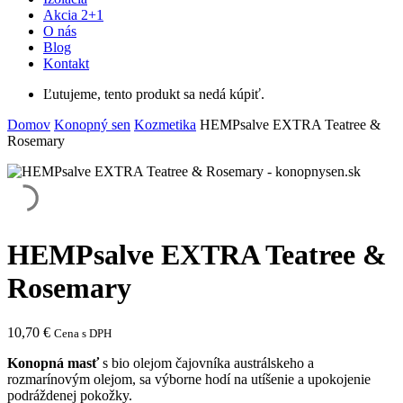
Akcia 2+1
O nás
Blog
Kontakt
Ľutujeme, tento produkt sa nedá kúpiť.
Domov
Konopný sen
Kozmetika
HEMPsalve EXTRA Teatree &
Rosemary
HEMPsalve EXTRA Teatree &
Rosemary
10,70
€
Cena s DPH
Konopná masť
s bio olejom čajovníka austrálskeho a
rozmarínovým olejom, sa výborne hodí na utíšenie a upokojenie
podráždenej pokožky.